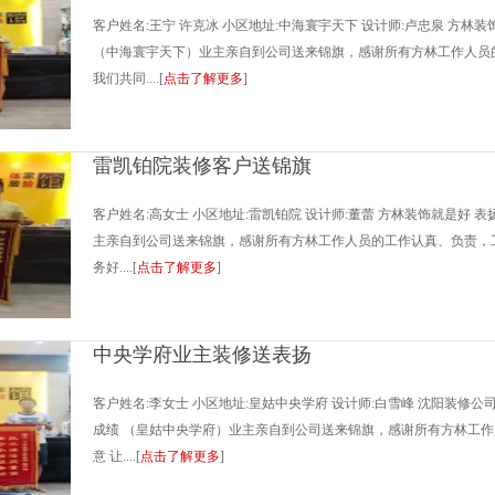
客户姓名:王宁 许克冰 小区地址:中海寰宇天下 设计师:卢忠泉 方林
（中海寰宇天下）业主亲自到公司送来锦旗，感谢所有方林工作人员
我们共同....[
点击了解更多
]
雷凯铂院装修客户送锦旗
客户姓名:高女士 小区地址:雷凯铂院 设计师:董蕾 方林装饰就是好 
主亲自到公司送来锦旗，感谢所有方林工作人员的工作认真、负责，
务好....[
点击了解更多
]
中央学府业主装修送表扬
客户姓名:李女士 小区地址:皇姑中央学府 设计师:白雪峰 沈阳装修
成绩 （皇姑中央学府）业主亲自到公司送来锦旗，感谢所有方林工
意 让....[
点击了解更多
]