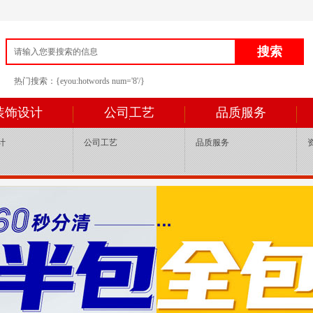
热门搜索：{eyou:hotwords num='8'/}
装饰设计
公司工艺
品质服务
计
公司工艺
品质服务