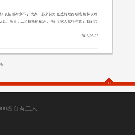
是好 表扬感谢少不了 大家一起来努力 创造辉煌好成绩 格林玫瑰
认真、负责，工艺技能的精湛，他们全家人都很满意 让我们共
2018-03-22
条