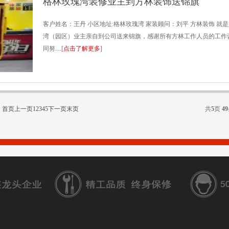
格林玫瑰湾装修业主到方林装饰送锦旗
客户姓名：王丹 小区地址:格林玫瑰湾 家装顾问：刘平 方林装饰 就
湾（园区）业主亲自到公司送来锦旗，感谢所有方林工作人员的工作
同努....[
点击了解更多
]
首页
上一页
1
2
3
4
5
下一页
末页
共
5
页
49