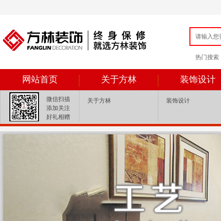
热门搜索：{ey
网站首页
关于方林
装饰设计
微信扫描
关于方林
装饰设计
添加关注
好礼相赠