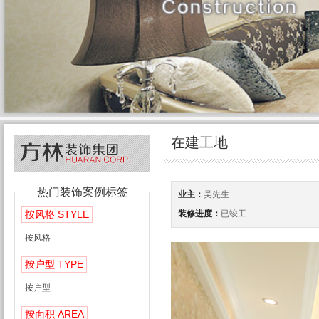
在建工地
热门装饰案例标签
业主：
吴先生
STYLE
装修进度：
已竣工
按风格
按风格
TYPE
按户型
按户型
AREA
按面积