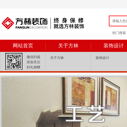
热门搜索：{ey
网站首页
关于方林
装饰设计
微信扫描
关于方林
装饰设计
添加关注
好礼相赠