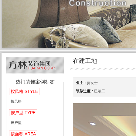
在建工地
热门装饰案例标签
业主：
贾女士
STYLE
装修进度：
已竣工
按风格
按风格
TYPE
按户型
按户型
AREA
按面积