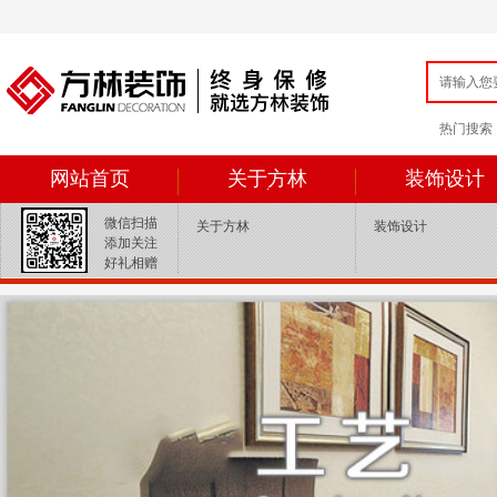
热门搜索：{ey
网站首页
关于方林
装饰设计
微信扫描
关于方林
装饰设计
添加关注
好礼相赠