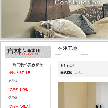
在建工地
热门装饰案例标签
业主：
赵先生
STYLE
装修进度：
已竣工
按风格
按风格
TYPE
按户型
按户型
AREA
按面积