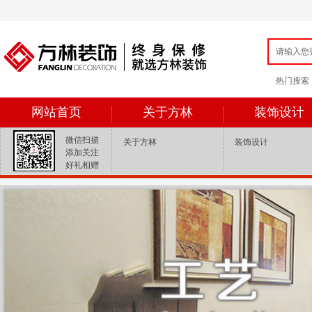
热门搜索：{ey
网站首页
关于方林
装饰设计
微信扫描
关于方林
装饰设计
添加关注
好礼相赠